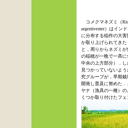
稲
コメクマネズミ（Rice-Fie
argentiventer）
に分布する稲作の大害
か取り上げられてきた
と，周りからネズミが
の稲穂が一晩で一斉に
中央の上方部分）．し
見つかっていないよう
究グループが，早期栽
開発し普及に努めた．
ヤナ（漁具の一種）の
くつか取り付けたフェ