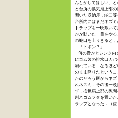
んとかしてほしい」と
と台所の換気扇上部の
開いた収納扉，蛇口等
台所内にはまだネズミ
トラップを一晩敷いて
かが動いた．目をやる
の蛇口を上りきると，
「トポン？」
何の音かとシンク内
にゴム製の排水口カバ
溺れている．なるほど
のまま降りたというこ
たのだろう瓶からネズ
れネズミ．その後一晩
ず，換気扇上部の隙間
割れゴムフタを置いた
ラップとなった．（佐