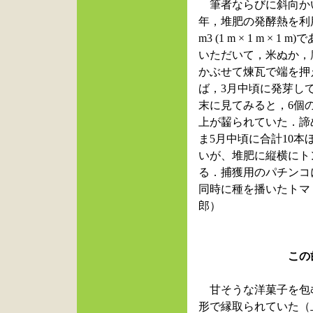
筆者ならびに斜向か
年，堆肥の発酵熱を利
m3 (1 m × 1 m
いただいて，米ぬか，
かぶせて煉瓦で端を押
ば，3月中頃に発芽し
末に見てみると，6個
上が齧られていた．諦
ま5月中頃に合計10
いが、堆肥に縦横にト
る．捕獲用のパチンコ
同時に種を播いたトマ
郎
）
この歯形，ハ
甘そうな洋菓子を包
形で縁取られていた（