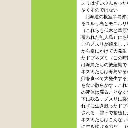
スリはずいぶんもった
尽くすのではない．
北海道の根室半島沖
るユルリ島とモユルリ
（これらも低木と草原
覆われた無人島）にも
ごろノスリが飛来し，
から夏にかけて大発生
たドブネズミ（この時
は海鳥たちの繁殖期で
ネズミたちは海鳥やそ
卵を食べて大発生する
を食い散らかす．これ
の死体は腐ることなく
下に残る．ノスリに襲
れずに生き残ったドブ
される．雪下で繁殖し
ネズミたちはこんな，
に生き続けるのだ．（