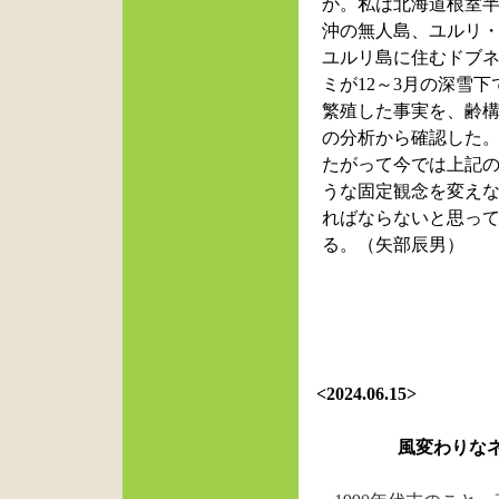
か。私は北海道根室
沖の無人島、ユルリ
ユルリ島に住むドブ
ミが
12
～
3
月の深雪下
繁殖した事実を、齢
の分析から確認した
たがって今では上記
うな固定観念を変え
ればならないと思っ
る。（矢部辰男）
<2024.06.15>
風変わりなネ