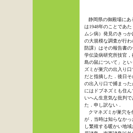
静岡県の御殿場にあ
は
1948
年のことであた
ムシ病）発見のきっか
の大規模な調査が行わ
防課）はその報告書の
学伝染病研究所技官，
島の鼠について」とい
ズミが巣穴の出入り口
だと指摘した．後日そ
の出入り口で捕まった
にはドブネズミも住ん
いへん生意気な批判で
た．申し訳ない．
クマネズミが巣穴を
が，当時は知らなかっ
し繁殖する暖かい地域