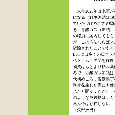
来年2023年は米軍が
になる（戦争終結は19
ていたLSTのネズミ
る．青酸ガス（缶詰）
の職員に案内してもら
が，この方法ならばネ
駆除されたことであろ
LSTには多くの日本
ベトナムとの間を往復
物資はもとより枯れ葉
ろで，青酸ガス缶詰は，1
代初めころ，愛媛県宇
異常発生した際にも
使
れたと聞く．ただし，
のような危険物は，も
ろん今は存在しない．
（矢部辰男）