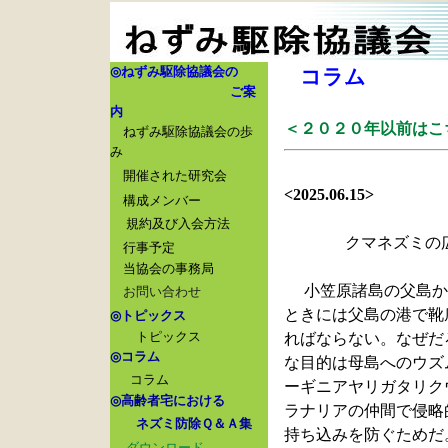
◎
ねずみ駆除協議会の
コラム
ご案
内
＜２０２０年以前はこ
ねずみ駆除協議会の歩
み
開催された研究会
<2025.06.15>
構成メンバー
規約及び入会方法
クマネズミの
行事予定
当協会の事務局
小笠原諸島の父島か
お問い合わせ
ときには父島の港で靴
◎
トピックス
トピックス
ればならない。なぜだ
◎
コラム
な目的は母島へのウズ
コラム
ーギニアヤリガタリク
◎
高齢者宅における
ラナリアの仲間で侵略
ネズミ防除Ｑ＆Ａ集
持ち込みを防ぐためだ
ダウンロード