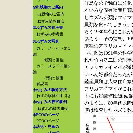
洋島なので独自に分化
◎
出版物のご案内
ろいろな固有陸産貝類
出版物のご案内
しウズムシ類はマイマ
ねずみ情報目次
貝類を食べてしまう。
◎
ねずみの参考書
らく1980年代にこれ
ねずみの参考書
あろう。その結果、19
◎
ねずみの写真
来種のアフリカマイマ
カラースライド第１
（右図は1991年の科
編:
れた竹内浩二氏の記事
種類と習性
カラースライド第２
アフリカマイマイが激
編:
いへん好都合だったが
行動と被害
陸産貝類は広東住血線
解説書
フリカマイマイがこれ
◎
ねずみの駆除方法
トにも好酸球性髄膜脳
ねずみ駆除の手引き
◎
ねずみの被害事例
のように、80年代以降
ねずみの被害事例
値は検査したネズミ数
◎PCO
のページ
PCO
のページ
◎
幼児・児童の
ページ