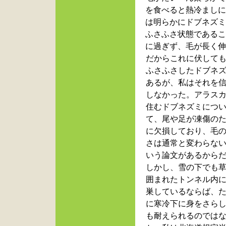
を食べると熱冷まし
は明らかにドブネズ
ふさふさ状態である
に過ぎず、毛が長く
だからこれに伏して
ふさふさしたドブネ
あるが、私はそれを
しなかった。アラス
住むドブネズミにつ
て、尾や足が凍傷の
に欠損しており、毛
さは通常と変わらな
いう論文があるから
しかし、雪の下でも
囲まれたトンネル内
巣しているならば、
に寒冷下に身をさら
も耐えられるのでは